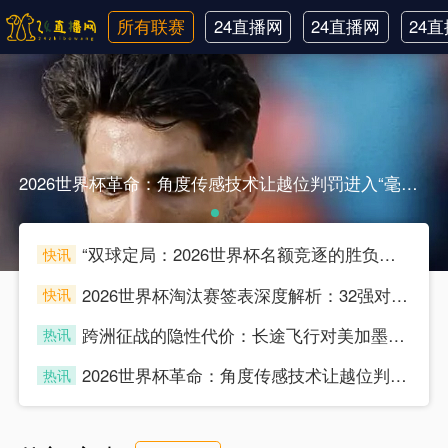
所有联赛
24直播网
24直播网
24
英超
世界杯
韩
2026世界杯革命：角度传感技术让越位判罚进入“毫米级时代”2026世界杯革命：角度传感技术让越位判罚进入“毫米级时代”
“双球定局：2026世界杯名额竞逐的胜负分水岭”
快讯
souke
2026世界杯淘汰赛签表深度解析：32强对位的底层逻辑与博弈推演
快讯
souke
跨洲征战的隐性代价：长途飞行对美加墨世界杯预选赛球员竞技状态的多维影响分析
热讯
souke
2026世界杯革命：角度传感技术让越位判罚进入“毫米级时代”
热讯
souke