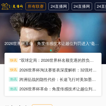
所有联赛
24直播网
24直播网
24
英超
世界杯
韩
2026世界杯革命：角度传感技术让越位判罚进入“毫米级时代”2026世界杯革命：角度传感技术让越位判罚进入“毫米级时代”
“双球定局：2026世界杯名额竞逐的胜负分水岭”
快讯
souke
2026世界杯淘汰赛签表深度解析：32强对位的底层逻辑与博弈推演
快讯
souke
跨洲征战的隐性代价：长途飞行对美加墨世界杯预选赛球员竞技状态的多维影响分析
热讯
souke
2026世界杯革命：角度传感技术让越位判罚进入“毫米级时代”
热讯
souke