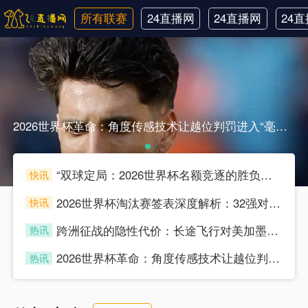
所有联赛
24直播网
24直播网
24
英超
世界杯
韩
2026世界杯革命：角度传感技术让越位判罚进入“毫米级时代”2026世界杯革命：角度传感技术让越位判罚进入“毫米级时代”
“双球定局：2026世界杯名额竞逐的胜负分水岭”
快讯
souke
2026世界杯淘汰赛签表深度解析：32强对位的底层逻辑与博弈推演
快讯
souke
跨洲征战的隐性代价：长途飞行对美加墨世界杯预选赛球员竞技状态的多维影响分析
热讯
souke
2026世界杯革命：角度传感技术让越位判罚进入“毫米级时代”
热讯
souke