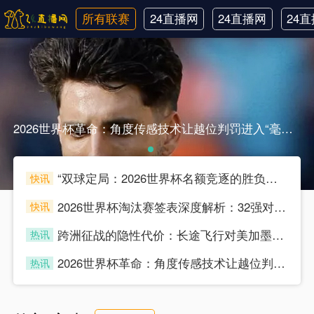
所有联赛
24直播网
24直播网
24
英超
世界杯
韩
2026世界杯革命：角度传感技术让越位判罚进入“毫米级时代”2026世界杯革命：角度传感技术让越位判罚进入“毫米级时代”
“双球定局：2026世界杯名额竞逐的胜负分水岭”
快讯
souke
2026世界杯淘汰赛签表深度解析：32强对位的底层逻辑与博弈推演
快讯
souke
跨洲征战的隐性代价：长途飞行对美加墨世界杯预选赛球员竞技状态的多维影响分析
热讯
souke
2026世界杯革命：角度传感技术让越位判罚进入“毫米级时代”
热讯
souke